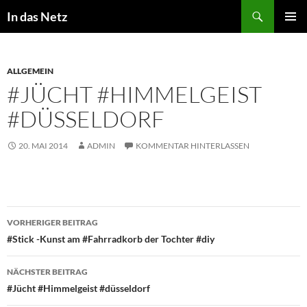
Zum
Suchen
In das Netz
Inhalt
PRIMÄR
springen
MENÜ
ALLGEMEIN
#JÜCHT #HIMMELGEIST
#DÜSSELDORF
20. MAI 2014
ADMIN
KOMMENTAR HINTERLASSEN
Beitragsnavigation
VORHERIGER BEITRAG
#Stick -Kunst am #Fahrradkorb der Tochter #diy
NÄCHSTER BEITRAG
#Jücht #Himmelgeist #düsseldorf