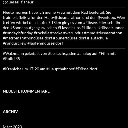
@duessel_flaneur
Heute morgen habe ich meine Frau mit dem Rad begleitet. Sie
trainiert fleißig für den Halb-@dusmarathon und den @venloop. Wen
treffen wir bei den Läufen? 18km ging es zum #Elbsee. Hier seht ihr
den #Sonnenaufgang zwischen #Hassels uns #Hilden . #düsselrunner
#rundayisfunday #rockdiestrecke #werundus #mmd #dusmarathon
#metromarathondüsseldorf #bunertdüsseldorf #laufschule
#runduscrew #laufenindüsseldorf
#Watzmann geknipst von #bertechsgaden #analog auf #Film mit
#Rollei35
#Kraniche um 17:20 am #Hauptbahnhof #Düsseldorf
NEUESTE KOMMENTARE
ARCHIV
März 2020