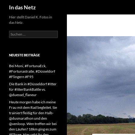
Suchen
In das Netz
Zum
Hier stellt Daniel K. Fotos in
das Netz.
Inhalt
springen
Suchen
nach:
NEUESTE BEITRÄGE
Bei Moni, #FortunaEck,
#Fortunastraße, #Düsseldorf
#Flingern #F95
Die Bank in #Düsseldorf #Itter
für #ItterBankBattle vs.
@duessel_flaneur
Heute morgen habe ich meine
Frau mit dem Rad begleitet. Sie
trainiert fleißig für den Halb-
@dusmarathon und den
@venloop. Wen treffen wir bei
den Läufen? 18km ging es zum
#Elbsee. Hier seht ihr den