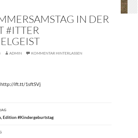
OMMERSAMSTAG IN DER
 #ITTER
ELGEIST
4
ADMIN
KOMMENTAR HINTERLASSEN
http://ift.tt/1sftSVj
avigation
RAG
, Edition #Kindergeburtstag
G