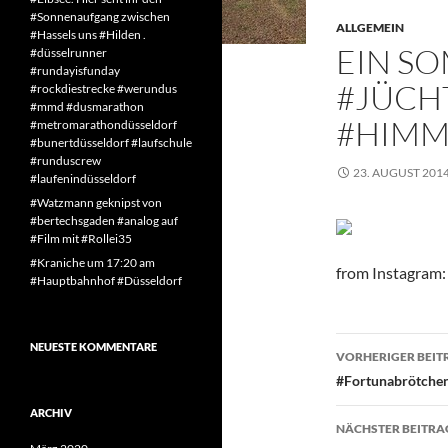
#Sonnenaufgang zwischen
ALLGEMEIN
#Hassels uns #Hilden .
EIN S
#düsselrunner
#rundayisfunday
#JÜCHT
#rockdiestrecke #werundus
#mmd #dusmarathon
#HIMM
#metromarathondüsseldorf
#bunertdüsseldorf #laufschule
#runduscrew
23. AUGUST 201
#laufenindüsseldorf
#Watzmann geknipst von
#bertechsgaden #analog auf
#Film mit #Rollei35
#Kraniche um 17:20 am
from Instagram: 
#Hauptbahnhof #Düsseldorf
Beitragsn
NEUESTE KOMMENTARE
VORHERIGER BEIT
#Fortunabrötchen
ARCHIV
NÄCHSTER BEITRA