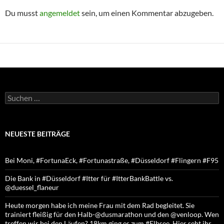
Du musst
angemeldet
sein, um einen Kommentar abzugeben.
Suchen
nach:
NEUESTE BEITRÄGE
Bei Moni, #FortunaEck, #Fortunastraße, #Düsseldorf #Flingern #F95
Die Bank in #Düsseldorf #Itter für #ItterBankBattle vs.
@duessel_flaneur
Heute morgen habe ich meine Frau mit dem Rad begleitet. Sie
trainiert fleißig für den Halb-@dusmarathon und den @venloop. Wen
treffen wir bei den Läufen? 18km ging es zum #Elbsee. Hier seht ihr