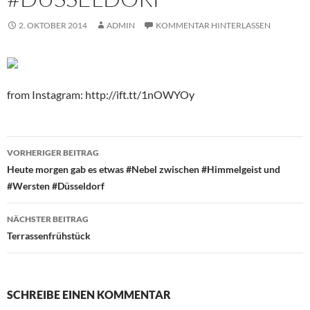
2. OKTOBER 2014
ADMIN
KOMMENTAR HINTERLASSEN
from Instagram: http://ift.tt/1nOWYOy
Beitragsnavigation
VORHERIGER BEITRAG
Heute morgen gab es etwas #Nebel zwischen #Himmelgeist und
#Wersten #Düsseldorf
NÄCHSTER BEITRAG
Terrassenfrühstück
SCHREIBE EINEN KOMMENTAR