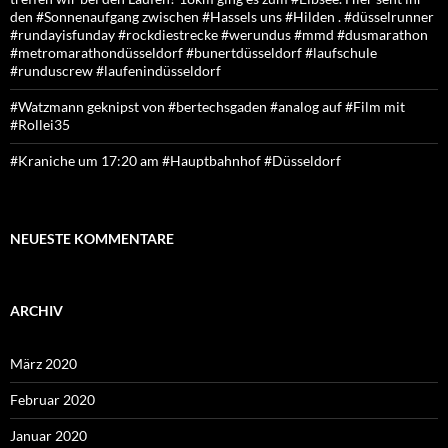
den #Sonnenaufgang zwischen #Hassels uns #Hilden . #düsselrunner
#rundayisfunday #rockdiestrecke #werundus #mmd #dusmarathon
#metromarathondüsseldorf #bunertdüsseldorf #laufschule
#runduscrew #laufenindüsseldorf
#Watzmann geknipst von #bertechsgaden #analog auf #Film mit
#Rollei35
#Kraniche um 17:20 am #Hauptbahnhof #Düsseldorf
NEUESTE KOMMENTARE
ARCHIV
März 2020
Februar 2020
Januar 2020