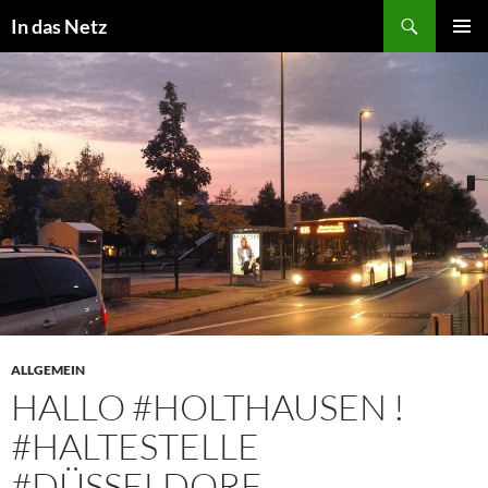
Zum
Suchen
In das Netz
Inhalt
PRIMÄR
springen
MENÜ
ALLGEMEIN
HALLO #HOLTHAUSEN !
#HALTESTELLE
#DÜSSELDORF