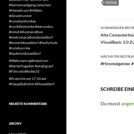
FOTOS
#Sonnenaufgang zwischen
#Hassels uns #Hilden .
#düsselrunner
#rundayisfunday
Beitragsn
#rockdiestrecke #werundus
VORHERIGER BEIT
#mmd #dusmarathon
Alte Computerbüc
#metromarathondüsseldorf
VisualBasic 2.0 Z
#bunertdüsseldorf #laufschule
#runduscrew
#laufenindüsseldorf
NÄCHSTER BEITRA
#Watzmann geknipst von
#Himmelgeister 
#bertechsgaden #analog auf
#Film mit #Rollei35
#Kraniche um 17:20 am
#Hauptbahnhof #Düsseldorf
SCHREIBE EI
Du musst
angem
NEUESTE KOMMENTARE
ARCHIV