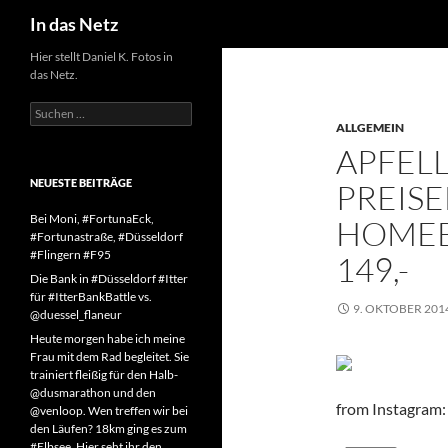
Suchen
In das Netz
Zum
Hier stellt Daniel K. Fotos in
das Netz.
Inhalt
springen
Suchen
nach:
ALLGEMEIN
APFEL
NEUESTE BEITRÄGE
PREISE
Bei Moni, #FortunaEck,
HOMEB
#Fortunastraße, #Düsseldorf
#Flingern #F95
149,-
Die Bank in #Düsseldorf #Itter
für #ItterBankBattle vs.
9. OKTOBER 201
@duessel_flaneur
Heute morgen habe ich meine
Frau mit dem Rad begleitet. Sie
trainiert fleißig für den Halb-
@dusmarathon und den
from Instagram:
@venloop. Wen treffen wir bei
den Läufen? 18km ging es zum
#Elbsee. Hier seht ihr den