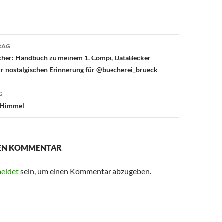
avigation
RAG
her: Handbuch zu meinem 1. Compi, DataBecker
ur nostalgischen Erinnerung für @buecherei_brueck
G
#Himmel
NEN KOMMENTAR
eldet
sein, um einen Kommentar abzugeben.