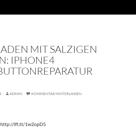
LADEN MIT SALZIGEN
N: IPHONE4
UTTONREPARATUR
4
ADMIN
KOMMENTAR HINTERLASSEN
 http://ift.tt/1w2opD5