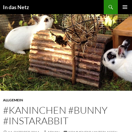
Zum
Suchen
In das Netz
Inhalt
PRIMÄR
springen
MENÜ
ALLGEMEIN
#KANINCHEN #BUNNY
#INSTARABBIT