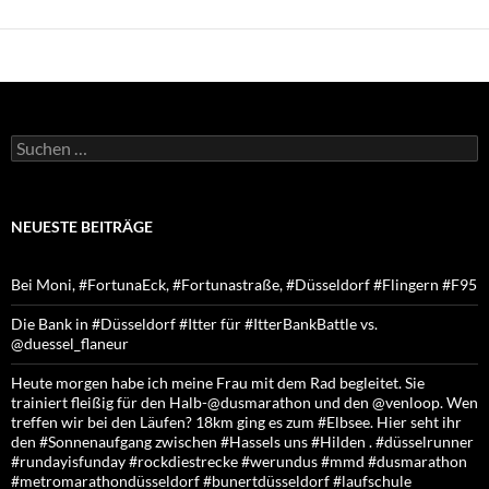
Suchen
nach:
NEUESTE BEITRÄGE
Bei Moni, #FortunaEck, #Fortunastraße, #Düsseldorf #Flingern #F95
Die Bank in #Düsseldorf #Itter für #ItterBankBattle vs.
@duessel_flaneur
Heute morgen habe ich meine Frau mit dem Rad begleitet. Sie
trainiert fleißig für den Halb-@dusmarathon und den @venloop. Wen
treffen wir bei den Läufen? 18km ging es zum #Elbsee. Hier seht ihr
den #Sonnenaufgang zwischen #Hassels uns #Hilden . #düsselrunner
#rundayisfunday #rockdiestrecke #werundus #mmd #dusmarathon
#metromarathondüsseldorf #bunertdüsseldorf #laufschule