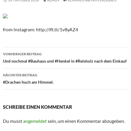
14. OKTOBER 2014
ADMIN
KOMMENTAR HINTERLASSEN
from Instagram: http://ift.tt/1v8yAZ4
Beitragsnavigation
VORHERIGER BEITRAG
Und nochmal #Bauhaus und #Henkel in #Reisholz nach dem Einkauf
NÄCHSTER BEITRAG
#Drachen huch am Himmel.
SCHREIBE EINEN KOMMENTAR
Du musst
angemeldet
sein, um einen Kommentar abzugeben.