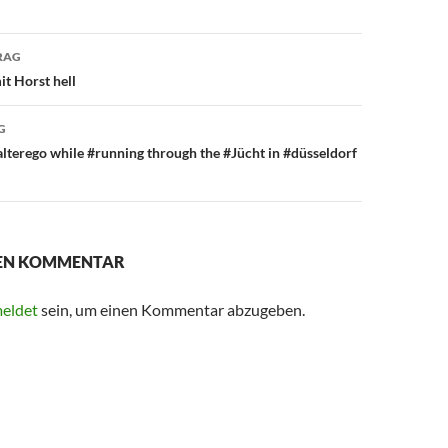
avigation
RAG
it Horst hell
G
lterego while #running through the #Jücht in #düsseldorf
NEN KOMMENTAR
eldet
sein, um einen Kommentar abzugeben.