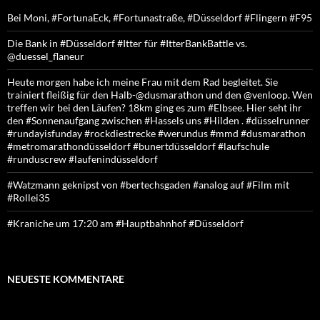
Bei Moni, #FortunaEck, #Fortunastraße, #Düsseldorf #Flingern #F95
Die Bank in #Düsseldorf #Itter für #ItterBankBattle vs.
@duessel_flaneur
Heute morgen habe ich meine Frau mit dem Rad begleitet. Sie
trainiert fleißig für den Halb-@dusmarathon und den @venloop. Wen
treffen wir bei den Läufen? 18km ging es zum #Elbsee. Hier seht ihr
den #Sonnenaufgang zwischen #Hassels uns #Hilden . #düsselrunner
#rundayisfunday #rockdiestrecke #werundus #mmd #dusmarathon
#metromarathondüsseldorf #bunertdüsseldorf #laufschule
#runduscrew #laufenindüsseldorf
#Watzmann geknipst von #bertechsgaden #analog auf #Film mit
#Rollei35
#Kraniche um 17:20 am #Hauptbahnhof #Düsseldorf
NEUESTE KOMMENTARE