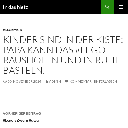
Zum
Suchen
In das Netz
Inhalt
PRIMÄR
springen
MENÜ
ALLGEMEIN
KINDER SIND IN DER KISTE:
PAPA KANN DAS #LEGO
RAUSHOLEN UND IN RUHE
BASTELN.
30. NOVEMBER 2014
ADMIN
KOMMENTAR HINTERLASSEN
Beitragsnavigation
VORHERIGER BEITRAG
#Lego #Zwerg #dwarf