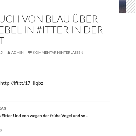
AUCH VON BLAU ÜBER
BEL IN #ITTER IN DER
T
15
ADMIN
KOMMENTAR HINTERLASSEN
http://ift.tt/17HIqbz
avigation
RAG
#Itter Und von wegen der frühe Vogel und so …
G