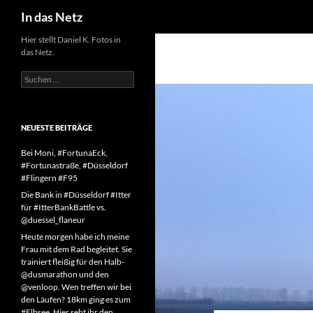
Suchen
In das Netz
Zum
Hier stellt Daniel K. Fotos in
das Netz.
Inhalt
springen
Suchen
nach:
NEUESTE BEITRÄGE
Bei Moni, #FortunaEck,
#Fortunastraße, #Düsseldorf
#Flingern #F95
Die Bank in #Düsseldorf #Itter
für #ItterBankBattle vs.
@duessel_flaneur
Heute morgen habe ich meine
Frau mit dem Rad begleitet. Sie
trainiert fleißig für den Halb-
@dusmarathon und den
@venloop. Wen treffen wir bei
den Läufen? 18km ging es zum
#Elbsee. Hier seht ihr den