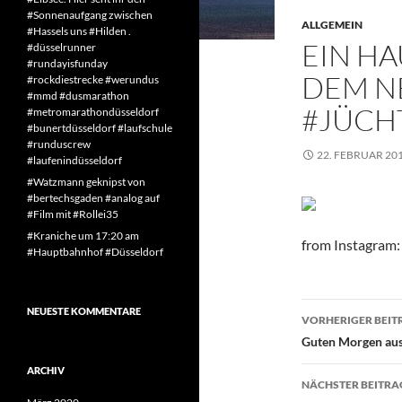
#Sonnenaufgang zwischen
ALLGEMEIN
#Hassels uns #Hilden .
EIN H
#düsselrunner
#rundayisfunday
DEM NE
#rockdiestrecke #werundus
#mmd #dusmarathon
#JÜCH
#metromarathondüsseldorf
#bunertdüsseldorf #laufschule
#runduscrew
22. FEBRUAR 20
#laufenindüsseldorf
#Watzmann geknipst von
#bertechsgaden #analog auf
#Film mit #Rollei35
#Kraniche um 17:20 am
from Instagram: 
#Hauptbahnhof #Düsseldorf
Beitragsn
NEUESTE KOMMENTARE
VORHERIGER BEIT
Guten Morgen aus 
ARCHIV
NÄCHSTER BEITRA