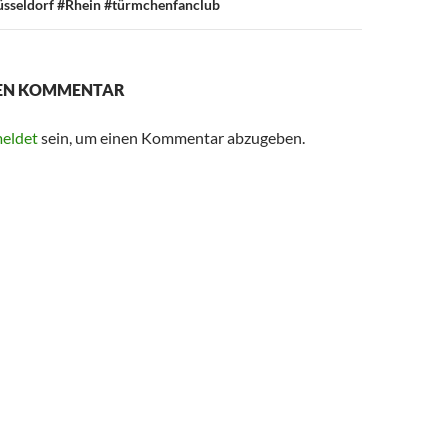
sseldorf #Rhein #türmchenfanclub
NEN KOMMENTAR
eldet
sein, um einen Kommentar abzugeben.