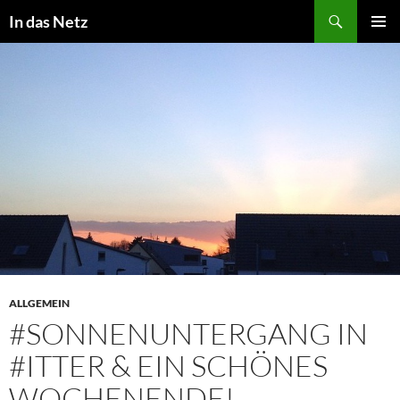
Zum
Suchen
In das Netz
Inhalt
PRIMÄR
springen
MENÜ
ALLGEMEIN
#SONNENUNTERGANG IN
#ITTER & EIN SCHÖNES
WOCHENENDE!