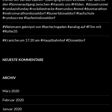
den #Sonnenaufgang zwischen #Hassels uns #Hilden . #düsselrunner
#rundayisfunday #rockdiestrecke #werundus #mmd #dusmarathon
#metromarathondüsseldorf #bunertdüsseldorf #laufschule
#runduscrew #laufenindüsseldorf
#Watzmann geknipst von #bertechsgaden #analog auf #Film mit
#Rollei35
#Kraniche um 17:20 am #Hauptbahnhof #Düsseldorf
NEUESTE KOMMENTARE
ARCHIV
März 2020
Februar 2020
Januar 2020