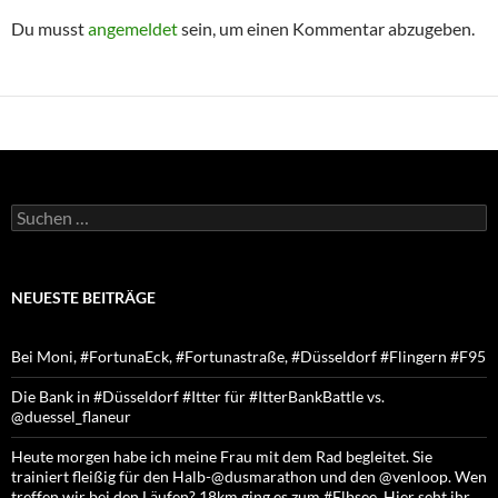
Du musst
angemeldet
sein, um einen Kommentar abzugeben.
Suchen
nach:
NEUESTE BEITRÄGE
Bei Moni, #FortunaEck, #Fortunastraße, #Düsseldorf #Flingern #F95
Die Bank in #Düsseldorf #Itter für #ItterBankBattle vs.
@duessel_flaneur
Heute morgen habe ich meine Frau mit dem Rad begleitet. Sie
trainiert fleißig für den Halb-@dusmarathon und den @venloop. Wen
treffen wir bei den Läufen? 18km ging es zum #Elbsee. Hier seht ihr