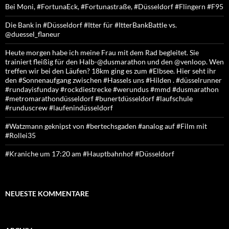
Bei Moni, #FortunaEck, #Fortunastraße, #Düsseldorf #Flingern #F95
Die Bank in #Düsseldorf #Itter für #ItterBankBattle vs.
@duessel_flaneur
Heute morgen habe ich meine Frau mit dem Rad begleitet. Sie
trainiert fleißig für den Halb-@dusmarathon und den @venloop. Wen
treffen wir bei den Läufen? 18km ging es zum #Elbsee. Hier seht ihr
den #Sonnenaufgang zwischen #Hassels uns #Hilden . #düsselrunner
#rundayisfunday #rockdiestrecke #werundus #mmd #dusmarathon
#metromarathondüsseldorf #bunertdüsseldorf #laufschule
#runduscrew #laufenindüsseldorf
#Watzmann geknipst von #bertechsgaden #analog auf #Film mit
#Rollei35
#Kraniche um 17:20 am #Hauptbahnhof #Düsseldorf
NEUESTE KOMMENTARE