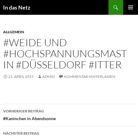
Zum
Suchen
In das Netz
Inhalt
PRIMÄR
springen
MENÜ
ALLGEMEIN
#WEIDE UND
#HOCHSPANNUNGSMAST
IN #DÜSSELDORF #ITTER
21. APRIL 2015
ADMIN
KOMMENTAR HINTERLASSEN
Beitragsnavigation
VORHERIGER BEITRAG
#Kaninchen in Abendsonne
NÄCHSTER BEITRAG