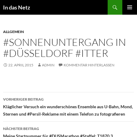
Zum
Suchen
In das Netz
Inhalt
PRIMÄR
springen
MENÜ
ALLGEMEIN
#SONNENUNTERGANG IN
#DÜSSELDORF #ITTER
22. APRIL 2015
ADMIN
KOMMENTAR HINTERLASSEN
Beitragsnavigation
VORHERIGER BEITRAG
Kläglicher Versuch ein wunderschönes Ensemble aus U-Bahn, Mond,
Sternen und #Persil-Reklame mit einem Telefon zu fotografieren
NÄCHSTER BEITRAG
Meine Startnummer für #DUSMarathon #Staffel: T1870.3