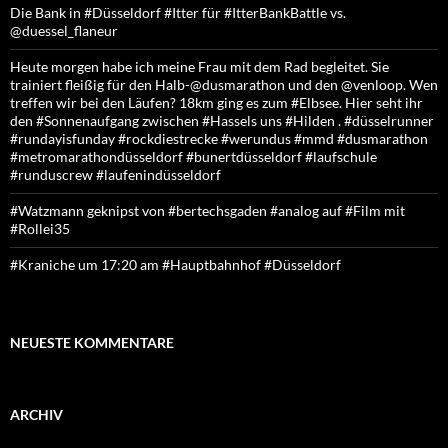
Die Bank in #Düsseldorf #Itter für #ItterBankBattle vs.
@duessel_flaneur
Heute morgen habe ich meine Frau mit dem Rad begleitet. Sie
trainiert fleißig für den Halb-@dusmarathon und den @venloop. Wen
treffen wir bei den Läufen? 18km ging es zum #Elbsee. Hier seht ihr
den #Sonnenaufgang zwischen #Hassels uns #Hilden . #düsselrunner
#rundayisfunday #rockdiestrecke #werundus #mmd #dusmarathon
#metromarathondüsseldorf #bunertdüsseldorf #laufschule
#runduscrew #laufenindüsseldorf
#Watzmann geknipst von #bertechsgaden #analog auf #Film mit
#Rollei35
#Kraniche um 17:20 am #Hauptbahnhof #Düsseldorf
NEUESTE KOMMENTARE
ARCHIV