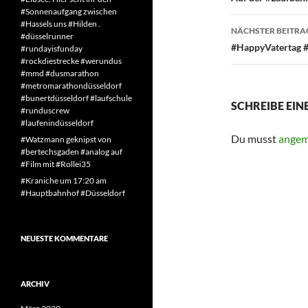
#Sonnenaufgang zwischen
#Hassels uns #Hilden .
NÄCHSTER BEITRA
#düsselrunner
#HappyVatertag 
#rundayisfunday
#rockdiestrecke #werundus
#mmd #dusmarathon
#metromarathondüsseldorf
#bunertdüsseldorf #laufschule
SCHREIBE EI
#runduscrew
#laufenindüsseldorf
Du musst
angem
#Watzmann geknipst von
#bertechsgaden #analog auf
#Film mit #Rollei35
#Kraniche um 17:20 am
#Hauptbahnhof #Düsseldorf
NEUESTE KOMMENTARE
ARCHIV