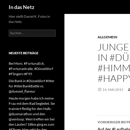
Suchen
In das Netz
Zum
Hier stellt Daniel K. Fotos in
das Netz.
Inhalt
springen
Suchen
nach:
ALLGEMEIN
JUNGE 
NEUESTE BEITRÄGE
IN #D
Bei Moni, #FortunaEck,
#HIMM
#Fortunastraße, #Düsseldorf
#Flingern #F95
#HAPP
Die Bank in #Düsseldorf #Itter
für #ItterBankBattle vs.
14. MAI 2015
@duessel_flaneur
Heute morgen habe ich meine
Frau mit dem Rad begleitet. Sie
trainiert fleißig für den Halb-
@dusmarathon und den
Beitragsn
@venloop. Wen treffen wir bei
VORHERIGER BEIT
den Läufen? 18km ging es zum
Auf der #Laufbah
#Elbsee. Hier seht ihr den