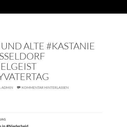
UND ALTE #KASTANIE
ÜSSELDORF
ELGEIST
YVATERTAG
ADMIN
KOMMENTAR HINTERLASSEN
avigation
RAG
n in #Niederheid