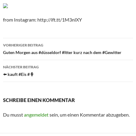
from Instagram: http://ift.tt/1M3nlXY
Beitragsnavigation
VORHERIGER BEITRAG
Guten Morgen aus #düsseldorf #Itter kurz nach dem #Gewitter
NÄCHSTER BEITRAG
⬅️ kauft #Eis #🍦
SCHREIBE EINEN KOMMENTAR
Du musst
angemeldet
sein, um einen Kommentar abzugeben.