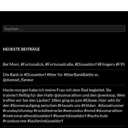
Suchen
nach:
NEUESTE BEITRÄGE
Bei Moni, #FortunaEck, #Fortunastraße, #Düsseldorf #Flingern #F95
Die Bank in #Düsseldorf #Itter für #ItterBankBattle vs.
@duessel_flaneur
Heute morgen habe ich meine Frau mit dem Rad begleitet. Sie
trainiert fleißig für den Halb-@dusmarathon und den @venloop. Wen
treffen wir bei den Läufen? 18km ging es zum #Elbsee. Hier seht ihr
den #Sonnenaufgang zwischen #Hassels uns #Hilden . #düsselrunner
#rundayisfunday #rockdiestrecke #werundus #mmd #dusmarathon
#metromarathondüsseldorf #bunertdüsseldorf #laufschule
#runduscrew #laufenindüsseldorf