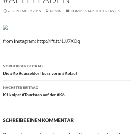
6. SEPTEMBER 2015
ADMIN
KOMMENTAR HINTERLASSEN
from Instagram: http://ift.tt/1JJ7XOq
Beitragsnavigation
VORHERIGER BEITRAG
Die #Kö #düsseldorf kurz vorm #Kölauf
NÄCHSTER BEITRAG
K1 knipst #Touristen auf der #Kö
SCHREIBE EINEN KOMMENTAR