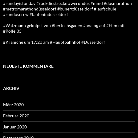
#rundayisfunday #rockdiestrecke #werundus #mmd #dusmarathon
#metromarathondüsseldorf #bunertdüsseldorf #laufschule
#runduscrew #laufenindüsseldorf
#Watzmann geknipst von #bertechsgaden #analog auf #Film mit
#Rollei35
#Kraniche um 17:20 am #Hauptbahnhof #Düsseldorf
NEUESTE KOMMENTARE
ARCHIV
März 2020
Februar 2020
Januar 2020
Dezember 2019