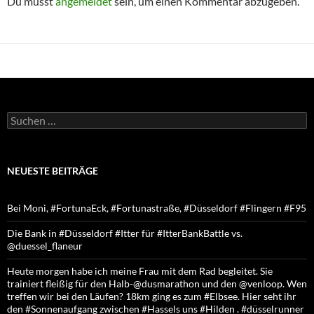
Du musst
angemeldet
sein, um einen Kommentar abzugeben.
Suchen
nach:
NEUESTE BEITRÄGE
Bei Moni, #FortunaEck, #Fortunastraße, #Düsseldorf #Flingern #F95
Die Bank in #Düsseldorf #Itter für #ItterBankBattle vs.
@duessel_flaneur
Heute morgen habe ich meine Frau mit dem Rad begleitet. Sie
trainiert fleißig für den Halb-@dusmarathon und den @venloop. Wen
treffen wir bei den Läufen? 18km ging es zum #Elbsee. Hier seht ihr
den #Sonnenaufgang zwischen #Hassels uns #Hilden . #düsselrunner