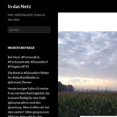
Suchen
In das Netz
Zum
Hier stellt Daniel K. Fotos in
das Netz.
Inhalt
springen
Suchen
nach:
NEUESTE BEITRÄGE
Bei Moni, #FortunaEck,
#Fortunastraße, #Düsseldorf
#Flingern #F95
Die Bank in #Düsseldorf #Itter
für #ItterBankBattle vs.
@duessel_flaneur
Heute morgen habe ich meine
Frau mit dem Rad begleitet. Sie
trainiert fleißig für den Halb-
@dusmarathon und den
@venloop. Wen treffen wir bei
den Läufen? 18km ging es zum
#Elbsee. Hier seht ihr den