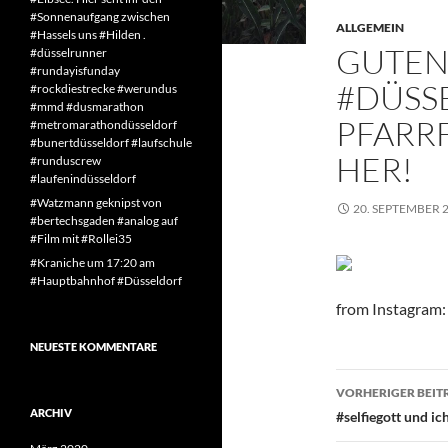
#Sonnenaufgang zwischen
ALLGEMEIN
#Hassels uns #Hilden .
GUTEN
#düsselrunner
#rundayisfunday
#DÜSSE
#rockdiestrecke #werundus
#mmd #dusmarathon
PFARRF
#metromarathondüsseldorf
#bunertdüsseldorf #laufschule
HER!
#runduscrew
#laufenindüsseldorf
#Watzmann geknipst von
20. SEPTEMBER 
#bertechsgaden #analog auf
#Film mit #Rollei35
#Kraniche um 17:20 am
#Hauptbahnhof #Düsseldorf
from Instagram:
NEUESTE KOMMENTARE
Beitragsn
VORHERIGER BEIT
ARCHIV
#selfiegott und 