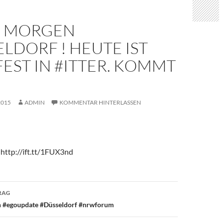
 MORGEN
LDORF ! HEUTE IST
EST IN #ITTER. KOMMT
2015
ADMIN
KOMMENTAR HINTERLASSEN
 http://ift.tt/1FUX3nd
avigation
RAG
ich #egoupdate #Düsseldorf #nrwforum