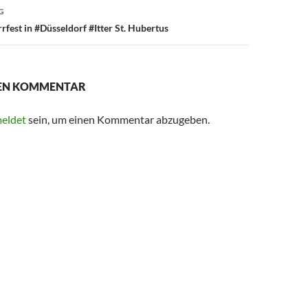
G
est in #Düsseldorf #Itter St. Hubertus
NEN KOMMENTAR
eldet
sein, um einen Kommentar abzugeben.