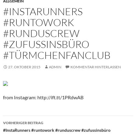
ALLGEMEIN
#INSTARUNNERS
#RUNTOWORK
#RUNDUSCREW
#ZUFUSSINSBÜRO
#TÜRMCHENFANCLUB
27. OKTOBER 2015
ADMIN
KOMMENTAR HINTERLASSEN
from Instagram: http://ift.tt/1PRdwAB
Beitragsnavigation
VORHERIGER BEITRAG
#InstaRunners #runtowork #runduscrew #zufussinsbüro