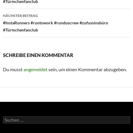
#Türmchenfanclub
NÄCHSTER BEITRAG
#InstaRunners #runtowork #runduscrew #zufussinsbüro
#Türmchenfanclub
SCHREIBE EINEN KOMMENTAR
Du musst
angemeldet
sein, um einen Kommentar abzugeben.
Suchen
nach: