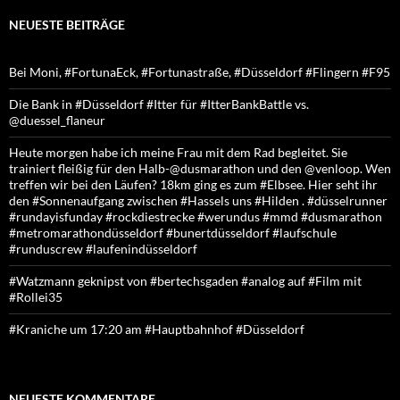
NEUESTE BEITRÄGE
Bei Moni, #FortunaEck, #Fortunastraße, #Düsseldorf #Flingern #F95
Die Bank in #Düsseldorf #Itter für #ItterBankBattle vs.
@duessel_flaneur
Heute morgen habe ich meine Frau mit dem Rad begleitet. Sie
trainiert fleißig für den Halb-@dusmarathon und den @venloop. Wen
treffen wir bei den Läufen? 18km ging es zum #Elbsee. Hier seht ihr
den #Sonnenaufgang zwischen #Hassels uns #Hilden . #düsselrunner
#rundayisfunday #rockdiestrecke #werundus #mmd #dusmarathon
#metromarathondüsseldorf #bunertdüsseldorf #laufschule
#runduscrew #laufenindüsseldorf
#Watzmann geknipst von #bertechsgaden #analog auf #Film mit
#Rollei35
#Kraniche um 17:20 am #Hauptbahnhof #Düsseldorf
NEUESTE KOMMENTARE