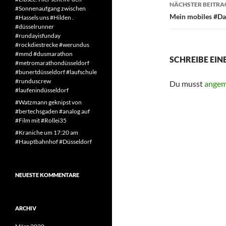
NÄCHSTER BEITRA
#Sonnenaufgang zwischen
Mein mobiles #Da
#Hassels uns #Hilden .
#düsselrunner
#rundayisfunday
#rockdiestrecke #werundus
#mmd #dusmarathon
SCHREIBE EI
#metromarathondüsseldorf
#bunertdüsseldorf #laufschule
#runduscrew
Du musst
angem
#laufenindüsseldorf
#Watzmann geknipst von
#bertechsgaden #analog auf
#Film mit #Rollei35
#Kraniche um 17:20 am
#Hauptbahnhof #Düsseldorf
NEUESTE KOMMENTARE
ARCHIV