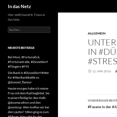
Suchen
In das Netz
Zum
Hier stellt Daniel K. Fotos in
das Netz.
Inhalt
springen
Suchen
nach:
ALLGEMEIN
UNTER 
NEUESTE BEITRÄGE
IN #D
Bei Moni, #FortunaEck,
#STRE
#Fortunastraße, #Düsseldorf
#Flingern #F95
11. MAI 2016
Die Bank in #Düsseldorf #Itter
für #ItterBankBattle vs.
@duessel_flaneur
Heute morgen habe ich meine
Frau mit dem Rad begleitet. Sie
Beitragsn
trainiert fleißig für den Halb-
VORHERIGER BEIT
@dusmarathon und den
#Fasane in der #J
@venloop. Wen treffen wir bei
den Läufen? 18km ging es zum
#Elbsee. Hier seht ihr den