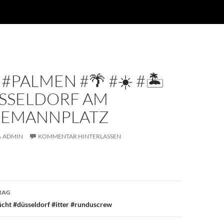
#PALMEN #🌴 #☀️ #🏝
ÜSSELDORF AM
SEMANNPLATZ
ADMIN
KOMMENTAR HINTERLASSEN
avigation
RAG
ücht #düsseldorf #itter #runduscrew