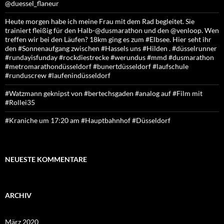
@duessel_flaneur
Heute morgen habe ich meine Frau mit dem Rad begleitet. Sie
trainiert fleißig für den Halb-@dusmarathon und den @venloop. Wen
treffen wir bei den Läufen? 18km ging es zum #Elbsee. Hier seht ihr
den #Sonnenaufgang zwischen #Hassels uns #Hilden . #düsselrunner
#rundayisfunday #rockdiestrecke #werundus #mmd #dusmarathon
#metromarathondüsseldorf #bunertdüsseldorf #laufschule
#runduscrew #laufenindüsseldorf
#Watzmann geknipst von #bertechsgaden #analog auf #Film mit
#Rollei35
#Kraniche um 17:20 am #Hauptbahnhof #Düsseldorf
NEUESTE KOMMENTARE
ARCHIV
März 2020