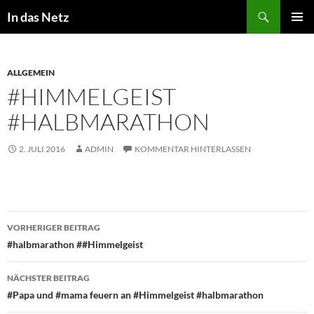
Zum
Suchen
In das Netz
Inhalt
PRIMÄR
springen
MENÜ
ALLGEMEIN
#HIMMELGEIST
#HALBMARATHON
2. JULI 2016
ADMIN
KOMMENTAR HINTERLASSEN
Beitragsnavigation
VORHERIGER BEITRAG
#halbmarathon ##Himmelgeist
NÄCHSTER BEITRAG
#Papa und #mama feuern an #Himmelgeist #halbmarathon