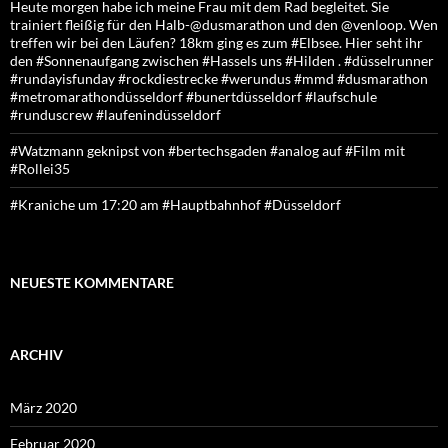
Heute morgen habe ich meine Frau mit dem Rad begleitet. Sie
trainiert fleißig für den Halb-@dusmarathon und den @venloop. Wen
treffen wir bei den Läufen? 18km ging es zum #Elbsee. Hier seht ihr
den #Sonnenaufgang zwischen #Hassels uns #Hilden . #düsselrunner
#rundayisfunday #rockdiestrecke #werundus #mmd #dusmarathon
#metromarathondüsseldorf #bunertdüsseldorf #laufschule
#runduscrew #laufenindüsseldorf
#Watzmann geknipst von #bertechsgaden #analog auf #Film mit
#Rollei35
#Kraniche um 17:20 am #Hauptbahnhof #Düsseldorf
NEUESTE KOMMENTARE
ARCHIV
März 2020
Februar 2020