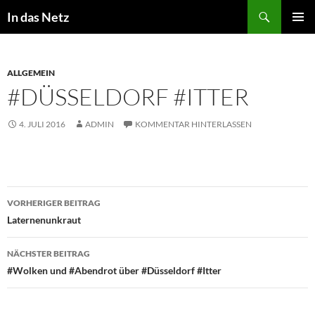
Zum
Suchen
In das Netz
Inhalt
PRIMÄR
springen
MENÜ
ALLGEMEIN
#DÜSSELDORF #ITTER
4. JULI 2016
ADMIN
KOMMENTAR HINTERLASSEN
Beitragsnavigation
VORHERIGER BEITRAG
Laternenunkraut
NÄCHSTER BEITRAG
#Wolken und #Abendrot über #Düsseldorf #Itter