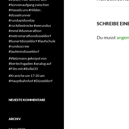
#Sonnenaufgang zwischen
#Hassels uns #Hilden .
#düsselrunner
#rundayisfunday
SCHREIBE EI
#rockdiestrecke #werundus
#mmd #dusmarathon
#metromarathondüsseldorf
Du musst
angem
#bunertdüsseldorf #laufschule
#runduscrew
#laufenindüsseldorf
#Watzmann geknipst von
#bertechsgaden #analog auf
#Film mit #Rollei35
#Kraniche um 17:20 am
#Hauptbahnhof #Düsseldorf
NEUESTE KOMMENTARE
ARCHIV