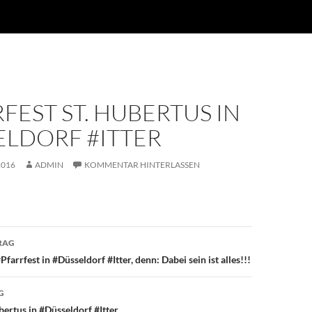
FEST ST. HUBERTUS IN
ELDORF #ITTER
2016
ADMIN
KOMMENTAR HINTERLASSEN
avigation
RAG
arrfest in #Düsseldorf #Itter, denn: Dabei sein ist alles!!!
G
ertus in #Düsseldorf #Itter