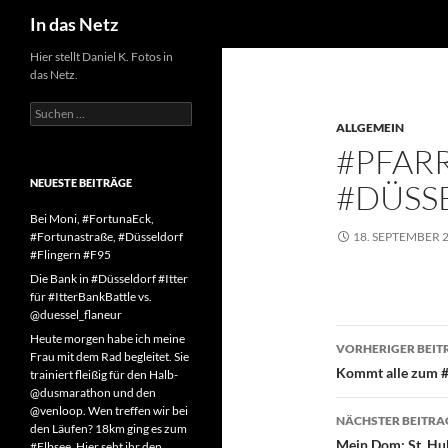
Suchen
In das Netz
Zum
Hier stellt Daniel K. Fotos in
das Netz.
Inhalt
springen
Suchen
nach:
ALLGEMEIN
#PFARR
NEUESTE BEITRÄGE
#DÜSS
Bei Moni, #FortunaEck,
#Fortunastraße, #Düsseldorf
18. SEPTEMBER 
#Flingern #F95
Die Bank in #Düsseldorf #Itter
für #ItterBankBattle vs.
@duessel_flaneur
Beitragsn
Heute morgen habe ich meine
VORHERIGER BEIT
Frau mit dem Rad begleitet. Sie
Kommt alle zum #Pf
trainiert fleißig für den Halb-
@dusmarathon und den
@venloop. Wen treffen wir bei
NÄCHSTER BEITRA
den Läufen? 18km ging es zum
Mein Dom: St. Hub
#Elbsee. Hier seht ihr den