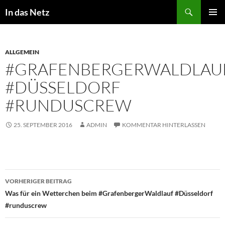
Zum
Suchen
In das Netz
Inhalt
PRIMÄR
springen
MENÜ
ALLGEMEIN
#GRAFENBERGERWALDLAU
#DÜSSELDORF
#RUNDUSCREW
25. SEPTEMBER 2016
ADMIN
KOMMENTAR HINTERLASSEN
Beitragsnavigation
VORHERIGER BEITRAG
Was für ein Wetterchen beim #GrafenbergerWaldlauf #Düsseldorf
#runduscrew