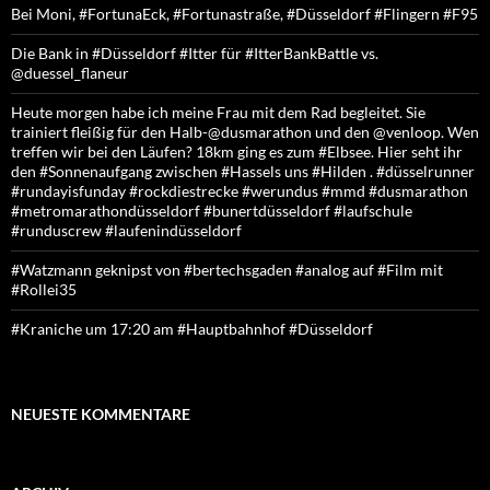
Bei Moni, #FortunaEck, #Fortunastraße, #Düsseldorf #Flingern #F95
Die Bank in #Düsseldorf #Itter für #ItterBankBattle vs.
@duessel_flaneur
Heute morgen habe ich meine Frau mit dem Rad begleitet. Sie
trainiert fleißig für den Halb-@dusmarathon und den @venloop. Wen
treffen wir bei den Läufen? 18km ging es zum #Elbsee. Hier seht ihr
den #Sonnenaufgang zwischen #Hassels uns #Hilden . #düsselrunner
#rundayisfunday #rockdiestrecke #werundus #mmd #dusmarathon
#metromarathondüsseldorf #bunertdüsseldorf #laufschule
#runduscrew #laufenindüsseldorf
#Watzmann geknipst von #bertechsgaden #analog auf #Film mit
#Rollei35
#Kraniche um 17:20 am #Hauptbahnhof #Düsseldorf
NEUESTE KOMMENTARE