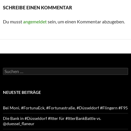
SCHREIBE EINEN KOMMENTAR
Du musst
angemeldet
sein, um einen Kommentar abzugeben.
Suchen
nach:
NEUESTE BEITRÄGE
Bei Moni, #FortunaEck, #Fortunastraße, #Düsseldorf #Flingern #F95
Die Bank in #Düsseldorf #Itter für #ItterBankBattle vs.
@duessel_flaneur