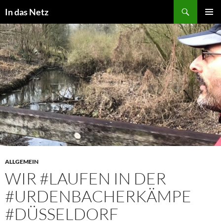
Zum
Suchen
In das Netz
Inhalt
PRIMÄR
springen
MENÜ
ALLGEMEIN
WIR #LAUFEN IN DER
#URDENBACHERKÄMPE
#DÜSSELDORF