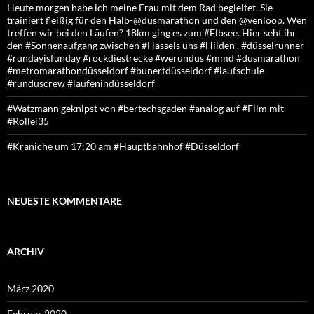
Heute morgen habe ich meine Frau mit dem Rad begleitet. Sie
trainiert fleißig für den Halb-@dusmarathon und den @venloop. Wen
treffen wir bei den Läufen? 18km ging es zum #Elbsee. Hier seht ihr
den #Sonnenaufgang zwischen #Hassels uns #Hilden . #düsselrunner
#rundayisfunday #rockdiestrecke #werundus #mmd #dusmarathon
#metromarathondüsseldorf #bunertdüsseldorf #laufschule
#runduscrew #laufenindüsseldorf
#Watzmann geknipst von #bertechsgaden #analog auf #Film mit
#Rollei35
#Kraniche um 17:20 am #Hauptbahnhof #Düsseldorf
NEUESTE KOMMENTARE
ARCHIV
März 2020
Februar 2020