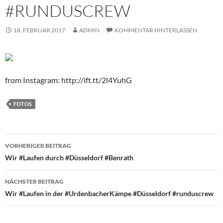
#RUNDUSCREW
18. FEBRUAR 2017
ADMIN
KOMMENTAR HINTERLASSEN
from Instagram: http://ift.tt/2l4YuhG
FOTOS
Beitragsnavigation
VORHERIGER BEITRAG
Wir #Laufen durch #Düsseldorf #Benrath
NÄCHSTER BEITRAG
Wir #Laufen in der #UrdenbacherKämpe #Düsseldorf #runduscrew