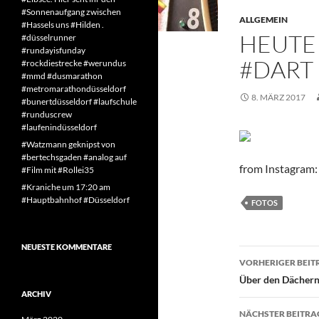
#Sonnenaufgang zwischen
ALLGEMEIN
#Hassels uns #Hilden .
HEUTE 
#düsselrunner
#rundayisfunday
#DART
#rockdiestrecke #werundus
#mmd #dusmarathon
#metromarathondüsseldorf
8. MÄRZ 2017
#bunertdüsseldorf #laufschule
#runduscrew
#laufenindüsseldorf
#Watzmann geknipst von
#bertechsgaden #analog auf
from Instagram: 
#Film mit #Rollei35
#Kraniche um 17:20 am
#Hauptbahnhof #Düsseldorf
FOTOS
NEUESTE KOMMENTARE
Beitragsn
VORHERIGER BEIT
Über den Dächern 
ARCHIV
NÄCHSTER BEITRA