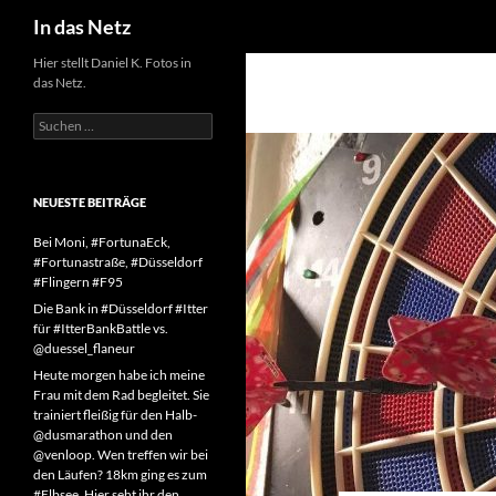
Suchen
In das Netz
Zum
Hier stellt Daniel K. Fotos in
das Netz.
Inhalt
springen
Suchen
nach:
NEUESTE BEITRÄGE
Bei Moni, #FortunaEck,
#Fortunastraße, #Düsseldorf
#Flingern #F95
Die Bank in #Düsseldorf #Itter
für #ItterBankBattle vs.
@duessel_flaneur
Heute morgen habe ich meine
Frau mit dem Rad begleitet. Sie
trainiert fleißig für den Halb-
@dusmarathon und den
@venloop. Wen treffen wir bei
den Läufen? 18km ging es zum
#Elbsee. Hier seht ihr den