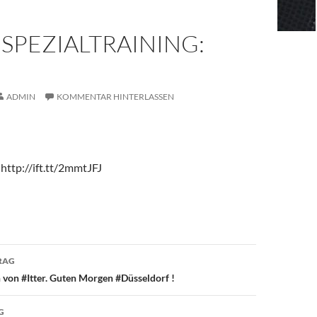
SPEZIALTRAINING:
ADMIN
KOMMENTAR HINTERLASSEN
http://ift.tt/2mmtJFJ
avigation
RAG
von #Itter. Guten Morgen #Düsseldorf !
G