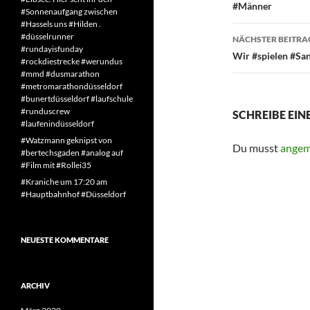
#Männer
#Sonnenaufgang zwischen
#Hassels uns #Hilden .
#düsselrunner
NÄCHSTER BEITRA
#rundayisfunday
Wir #spielen #San
#rockdiestrecke #werundus
#mmd #dusmarathon
#metromarathondüsseldorf
#bunertdüsseldorf #laufschule
#runduscrew
SCHREIBE EI
#laufenindüsseldorf
#Watzmann geknipst von
Du musst
angem
#bertechsgaden #analog auf
#Film mit #Rollei35
#Kraniche um 17:20 am
#Hauptbahnhof #Düsseldorf
NEUESTE KOMMENTARE
ARCHIV