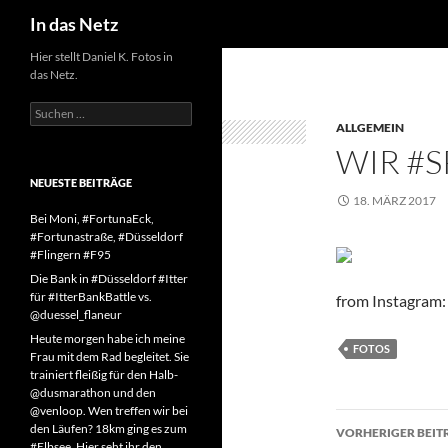
Suchen
In das Netz
Zum
Hier stellt Daniel K. Fotos in
das Netz.
Inhalt
springen
Suchen
nach:
ALLGEMEIN
WIR #
NEUESTE BEITRÄGE
18. MÄRZ 2017
Bei Moni, #FortunaEck,
#Fortunastraße, #Düsseldorf
#Flingern #F95
Die Bank in #Düsseldorf #Itter
für #ItterBankBattle vs.
from Instagram:
@duessel_flaneur
Heute morgen habe ich meine
FOTOS
Frau mit dem Rad begleitet. Sie
trainiert fleißig für den Halb-
@dusmarathon und den
@venloop. Wen treffen wir bei
Beitragsn
den Läufen? 18km ging es zum
VORHERIGER BEIT
#Elbsee. Hier seht ihr den