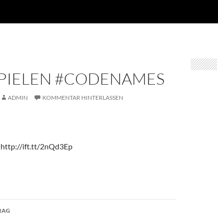
SPIELEN #CODENAMES
ADMIN
KOMMENTAR HINTERLASSEN
 http://ift.tt/2nQd3Ep
avigation
RAG