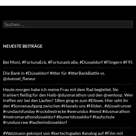
Suchen
nach:
NEUESTE BEITRÄGE
Bei Moni, #FortunaEck, #Fortunastraße, #Düsseldorf #Flingern #F95
Die Bank in #Düsseldorf #Itter für #ItterBankBattle vs.
@duessel_flaneur
Heute morgen habe ich meine Frau mit dem Rad begleitet. Sie
trainiert fleißig für den Halb-@dusmarathon und den @venloop. Wen
treffen wir bei den Läufen? 18km ging es zum #Elbsee. Hier seht ihr
den #Sonnenaufgang zwischen #Hassels uns #Hilden . #düsselrunner
#rundayisfunday #rockdiestrecke #werundus #mmd #dusmarathon
#metromarathondüsseldorf #bunertdüsseldorf #laufschule
#runduscrew #laufenindüsseldorf
#Watzmann geknipst von #bertechsgaden #analog auf #Film mit