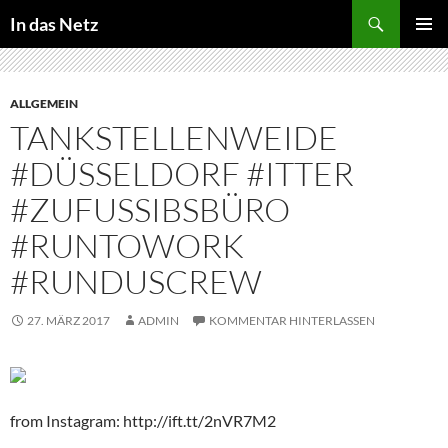
Zum
Suchen
In das Netz
Inhalt
PRIMÄR
springen
MENÜ
ALLGEMEIN
TANKSTELLENWEIDE
#DÜSSELDORF #ITTER
#ZUFUSSIBSBÜRO
#RUNTOWORK
#RUNDUSCREW
27. MÄRZ 2017
ADMIN
KOMMENTAR HINTERLASSEN
from Instagram: http://ift.tt/2nVR7M2