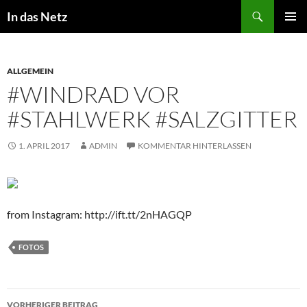
Zum
Suchen
In das Netz
Inhalt
PRIMÄR
springen
MENÜ
ALLGEMEIN
#WINDRAD VOR
#STAHLWERK #SALZGITTER
1. APRIL 2017
ADMIN
KOMMENTAR HINTERLASSEN
from Instagram: http://ift.tt/2nHAGQP
FOTOS
Beitragsnavigation
VORHERIGER BEITRAG