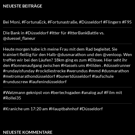
NEUESTE BEITRÄGE
Bei Moni, #FortunaEck, #Fortunastraße, #Düsseldorf #Flingern #F95
Die Bank in #Düsseldorf #Itter für #ItterBankBattle vs.
@duessel_flaneur
Heute morgen habe ich meine Frau mit dem Rad begleitet. Sie
trainiert fleißig für den Halb-@dusmarathon und den @venloop. Wen
treffen wir bei den Läufen? 18km ging es zum #Elbsee. Hier seht ihr
den #Sonnenaufgang zwischen #Hassels uns #Hilden . #düsselrunner
#rundayisfunday #rockdiestrecke #werundus #mmd #dusmarathon
#metromarathondüsseldorf #bunertdüsseldorf #laufschule
#runduscrew #laufenindüsseldorf
#Watzmann geknipst von #bertechsgaden #analog auf #Film mit
#Rollei35
#Kraniche um 17:20 am #Hauptbahnhof #Düsseldorf
NEUESTE KOMMENTARE