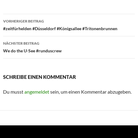
Beitragsnavigation
VORHERIGER BEITRAG
#zeitfürhelden #Düsseldorf #Königsallee #Tritonenbrunnen
NÄCHSTER BEITRAG
We do the U-See #runduscrew
SCHREIBE EINEN KOMMENTAR
Du musst
angemeldet
sein, um einen Kommentar abzugeben.