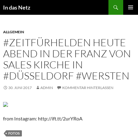
Zum
Suchen
In das Netz
Inhalt
PRIMÄR
springen
MENÜ
ALLGEMEIN
#ZEITFÜRHELDEN HEUTE
ABEND IN DER FRANZ VON
SALES KIRCHE IN
#DÜSSELDORF #WERSTEN
30. JUNI 2017
ADMIN
KOMMENTAR HINTERLASSEN
from Instagram: http://ift.tt/2urYRoA
FOTOS