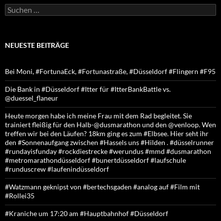
Suchen
nach:
NEUESTE BEITRÄGE
Bei Moni, #FortunaEck, #Fortunastraße, #Düsseldorf #Flingern #F95
Die Bank in #Düsseldorf #Itter für #ItterBankBattle vs.
@duessel_flaneur
Heute morgen habe ich meine Frau mit dem Rad begleitet. Sie
trainiert fleißig für den Halb-@dusmarathon und den @venloop. Wen
treffen wir bei den Läufen? 18km ging es zum #Elbsee. Hier seht ihr
den #Sonnenaufgang zwischen #Hassels uns #Hilden . #düsselrunner
#rundayisfunday #rockdiestrecke #werundus #mmd #dusmarathon
#metromarathondüsseldorf #bunertdüsseldorf #laufschule
#runduscrew #laufenindüsseldorf
#Watzmann geknipst von #bertechsgaden #analog auf #Film mit
#Rollei35
#Kraniche um 17:20 am #Hauptbahnhof #Düsseldorf