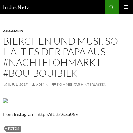
Zum
Suchen
In das Netz
Inhalt
PRIMÄR
springen
MENÜ
ALLGEMEIN
BIERCHEN UND MUSI, SO
HÄLT ES DER PAPA AUS
#NACHTFLOHMARKT
#BOUIBOUIBILK
8. JULI 2017
ADMIN
KOMMENTAR HINTERLASSEN
from Instagram: http://ift.tt/2sSa05E
FOTOS