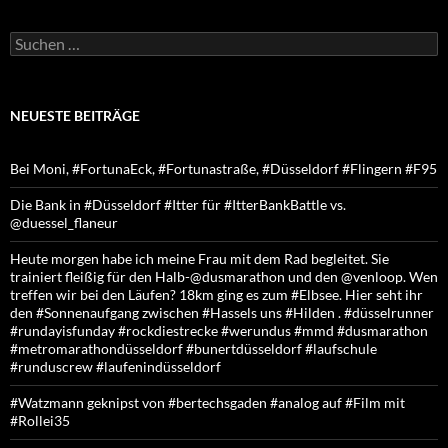
Suchen
nach:
NEUESTE BEITRÄGE
Bei Moni, #FortunaEck, #Fortunastraße, #Düsseldorf #Flingern #F95
Die Bank in #Düsseldorf #Itter für #ItterBankBattle vs.
@duessel_flaneur
Heute morgen habe ich meine Frau mit dem Rad begleitet. Sie
trainiert fleißig für den Halb-@dusmarathon und den @venloop. Wen
treffen wir bei den Läufen? 18km ging es zum #Elbsee. Hier seht ihr
den #Sonnenaufgang zwischen #Hassels uns #Hilden . #düsselrunner
#rundayisfunday #rockdiestrecke #werundus #mmd #dusmarathon
#metromarathondüsseldorf #bunertdüsseldorf #laufschule
#runduscrew #laufenindüsseldorf
#Watzmann geknipst von #bertechsgaden #analog auf #Film mit
#Rollei35