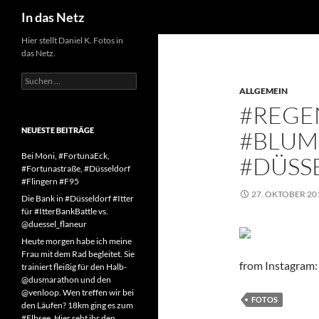
Suchen
In das Netz
Zum
Hier stellt Daniel K. Fotos in
das Netz.
Inhalt
springen
Suchen
nach:
ALLGEMEIN
#REGE
NEUESTE BEITRÄGE
#BLUM
Bei Moni, #FortunaEck,
#DÜSS
#Fortunastraße, #Düsseldorf
#Flingern #F95
27. OKTOBER 20
Die Bank in #Düsseldorf #Itter
für #ItterBankBattle vs.
@duessel_flaneur
Heute morgen habe ich meine
Frau mit dem Rad begleitet. Sie
from Instagram: 
trainiert fleißig für den Halb-
@dusmarathon und den
@venloop. Wen treffen wir bei
FOTOS
den Läufen? 18km ging es zum
#Elbsee. Hier seht ihr den