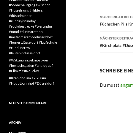
#Sonnenaufgang zwischen
#Hassels uns #Hilden .
Beitragsn
#düsselrunner
VORHERIGER BEIT
#rundayisfunday
Füchschen Pils K
#rockdiestrecke #werundus
#mmd #dusmarathon
#metromarathondüsseldorf
NÄCHSTER BEITRA
#bunertdüsseldorf #laufschule
#Kirchplatz #Düs
#runduscrew
#laufenindüsseldorf
#Watzmann geknipst von
#bertechsgaden #analog auf
SCHREIBE EI
#Film mit #Rollei35
#Kraniche um 17:20 am
#Hauptbahnhof #Düsseldorf
Du musst
angem
NEUESTE KOMMENTARE
ARCHIV