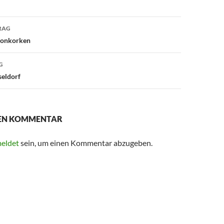
avigation
RAG
ronkorken
G
seldorf
NEN KOMMENTAR
eldet
sein, um einen Kommentar abzugeben.