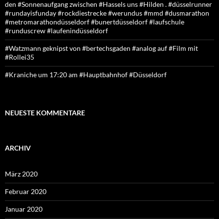
den #Sonnenaufgang zwischen #Hassels uns #Hilden . #düsselrunner
#rundayisfunday #rockdiestrecke #werundus #mmd #dusmarathon
#metromarathondüsseldorf #bunertdüsseldorf #laufschule
#runduscrew #laufenindüsseldorf
#Watzmann geknipst von #bertechsgaden #analog auf #Film mit
#Rollei35
#Kraniche um 17:20 am #Hauptbahnhof #Düsseldorf
NEUESTE KOMMENTARE
ARCHIV
März 2020
Februar 2020
Januar 2020