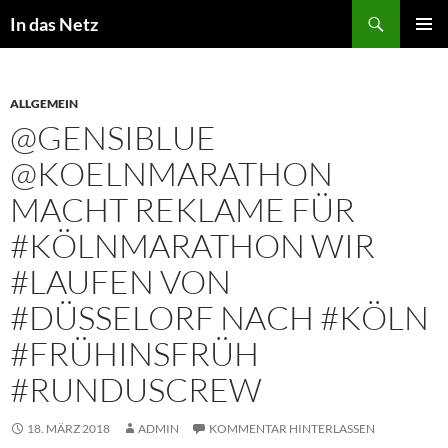
Zum
Suchen
In das Netz
Inhalt
PRIMÄR
springen
MENÜ
ALLGEMEIN
@GENSIBLUE
@KOELNMARATHON
MACHT REKLAME FÜR
#KÖLNMARATHON ‪WIR
#LAUFEN VON
#DÜSSELORF NACH #KÖLN
#FRÜHINSFRÜH
‬#RUNDUSCREW
18. MÄRZ 2018
ADMIN
KOMMENTAR HINTERLASSEN