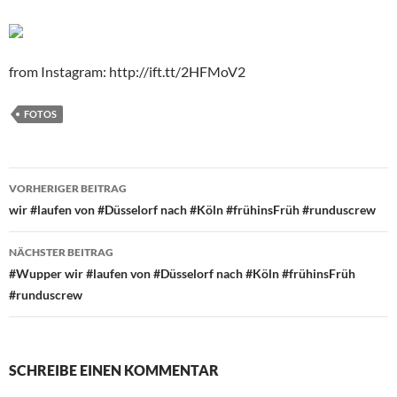
from Instagram: http://ift.tt/2HFMoV2
FOTOS
Beitragsnavigation
VORHERIGER BEITRAG
‪wir #laufen von #Düsselorf nach #Köln #frühinsFrüh ‬#runduscrew
NÄCHSTER BEITRAG
#Wupper ‪wir #laufen von #Düsselorf nach #Köln #frühinsFrüh
‬#runduscrew
SCHREIBE EINEN KOMMENTAR