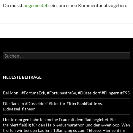
Du musst
angemeldet
sein, um einen Kommentar abzugeben.
Suchen
nach:
NEUESTE BEITRÄGE
Bei Moni, #FortunaEck, #Fortunastraße, #Düsseldorf #Flingern #F95
Die Bank in #Düsseldorf #Itter für #ItterBankBattle vs.
@duessel_flaneur
Heute morgen habe ich meine Frau mit dem Rad begleitet. Sie
trainiert fleißig für den Halb-@dusmarathon und den @venloop. Wen
treffen wir bei den Läufen? 18km ging es zum #Elbsee. Hier seht ihr