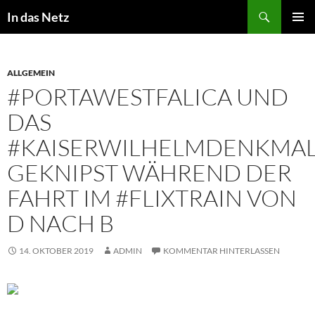
Zum
Suchen
In das Netz
Inhalt
PRIMÄR
springen
MENÜ
ALLGEMEIN
#PORTAWESTFALICA UND
DAS
#KAISERWILHELMDENKMA
GEKNIPST WÄHREND DER
FAHRT IM #FLIXTRAIN VON
D NACH B
14. OKTOBER 2019
ADMIN
KOMMENTAR HINTERLASSEN