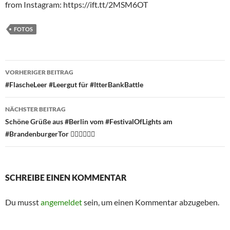
from Instagram: https://ift.tt/2MSM6OT
FOTOS
Beitragsnavigation
VORHERIGER BEITRAG
#FlascheLeer #Leergut für #ItterBankBattle
NÄCHSTER BEITRAG
Schöne Grüße aus #Berlin vom #FestivalOfLights am
#BrandenburgerTor 🏳️‍🌈🇩🇪🏴‍☠️
SCHREIBE EINEN KOMMENTAR
Du musst
angemeldet
sein, um einen Kommentar abzugeben.