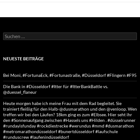
Suchen
nach:
NEUESTE BEITRÄGE
Bei Moni, #FortunaEck, #Fortunastraße, #Düsseldorf #Flingern #F95
Die Bank in #Düsseldorf #Itter für #ItterBankBattle vs.
@duessel_flaneur
Heute morgen habe ich meine Frau mit dem Rad begleitet. Sie
trainiert fleißig für den Halb-@dusmarathon und den @venloop. Wen
treffen wir bei den Läufen? 18km ging es zum #Elbsee. Hier seht ihr
den #Sonnenaufgang zwischen #Hassels uns #Hilden . #düsselrunner
#rundayisfunday #rockdiestrecke #werundus #mmd #dusmarathon
#metromarathondüsseldorf #bunertdüsseldorf #laufschule
#runduscrew #laufenindüsseldorf