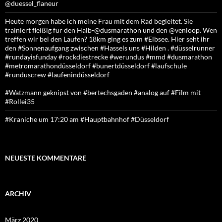
@duessel_flaneur
Heute morgen habe ich meine Frau mit dem Rad begleitet. Sie
trainiert fleißig für den Halb-@dusmarathon und den @venloop. Wen
treffen wir bei den Läufen? 18km ging es zum #Elbsee. Hier seht ihr
den #Sonnenaufgang zwischen #Hassels uns #Hilden . #düsselrunner
#rundayisfunday #rockdiestrecke #werundus #mmd #dusmarathon
#metromarathondüsseldorf #bunertdüsseldorf #laufschule
#runduscrew #laufenindüsseldorf
#Watzmann geknipst von #bertechsgaden #analog auf #Film mit
#Rollei35
#Kraniche um 17:20 am #Hauptbahnhof #Düsseldorf
NEUESTE KOMMENTARE
ARCHIV
März 2020