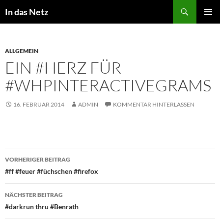
Zum
Suchen
In das Netz
Inhalt
PRIMÄR
springen
MENÜ
ALLGEMEIN
EIN #HERZ FÜR
#WHPINTERACTIVEGRAMS
16. FEBRUAR 2014
ADMIN
KOMMENTAR HINTERLASSEN
Beitragsnavigation
VORHERIGER BEITRAG
#ff #feuer #füchschen #firefox
NÄCHSTER BEITRAG
#darkrun thru #Benrath