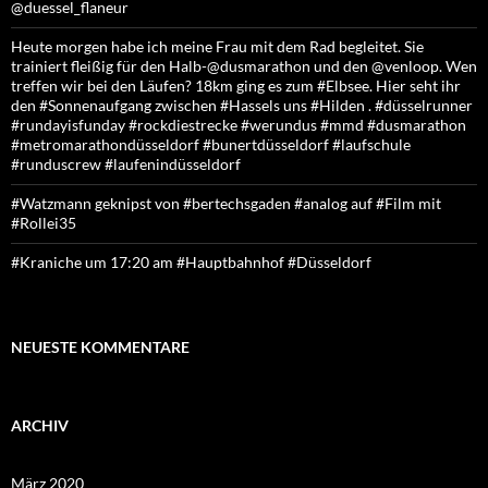
@duessel_flaneur
Heute morgen habe ich meine Frau mit dem Rad begleitet. Sie
trainiert fleißig für den Halb-@dusmarathon und den @venloop. Wen
treffen wir bei den Läufen? 18km ging es zum #Elbsee. Hier seht ihr
den #Sonnenaufgang zwischen #Hassels uns #Hilden . #düsselrunner
#rundayisfunday #rockdiestrecke #werundus #mmd #dusmarathon
#metromarathondüsseldorf #bunertdüsseldorf #laufschule
#runduscrew #laufenindüsseldorf
#Watzmann geknipst von #bertechsgaden #analog auf #Film mit
#Rollei35
#Kraniche um 17:20 am #Hauptbahnhof #Düsseldorf
NEUESTE KOMMENTARE
ARCHIV
März 2020