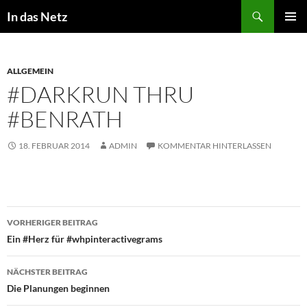
Zum
Suchen
In das Netz
Inhalt
PRIMÄR
springen
MENÜ
ALLGEMEIN
#DARKRUN THRU
#BENRATH
18. FEBRUAR 2014
ADMIN
KOMMENTAR HINTERLASSEN
Beitragsnavigation
VORHERIGER BEITRAG
Ein #Herz für #whpinteractivegrams
NÄCHSTER BEITRAG
Die Planungen beginnen