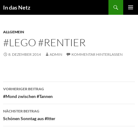
Zum
Suchen
In das Netz
Inhalt
PRIMÄR
springen
MENÜ
ALLGEMEIN
#LEGO #RENTIER
8. DEZEMBER 2014
ADMIN
KOMMENTAR HINTERLASSEN
Beitragsnavigation
VORHERIGER BEITRAG
#Mond zwischen #Tannen
NÄCHSTER BEITRAG
Schönen Sonntag aus #Itter