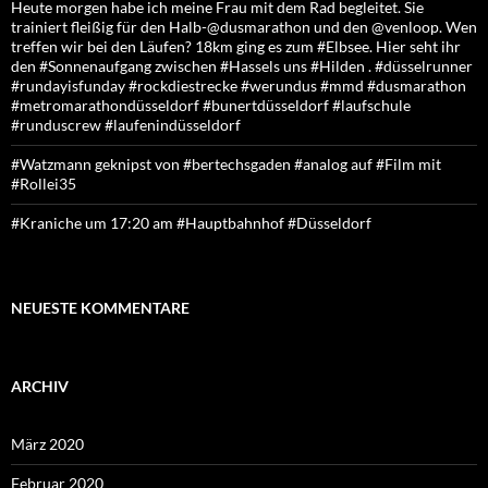
Heute morgen habe ich meine Frau mit dem Rad begleitet. Sie
trainiert fleißig für den Halb-@dusmarathon und den @venloop. Wen
treffen wir bei den Läufen? 18km ging es zum #Elbsee. Hier seht ihr
den #Sonnenaufgang zwischen #Hassels uns #Hilden . #düsselrunner
#rundayisfunday #rockdiestrecke #werundus #mmd #dusmarathon
#metromarathondüsseldorf #bunertdüsseldorf #laufschule
#runduscrew #laufenindüsseldorf
#Watzmann geknipst von #bertechsgaden #analog auf #Film mit
#Rollei35
#Kraniche um 17:20 am #Hauptbahnhof #Düsseldorf
NEUESTE KOMMENTARE
ARCHIV
März 2020
Februar 2020