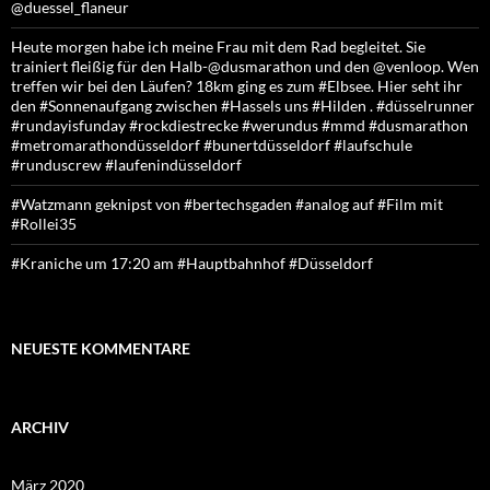
@duessel_flaneur
Heute morgen habe ich meine Frau mit dem Rad begleitet. Sie
trainiert fleißig für den Halb-@dusmarathon und den @venloop. Wen
treffen wir bei den Läufen? 18km ging es zum #Elbsee. Hier seht ihr
den #Sonnenaufgang zwischen #Hassels uns #Hilden . #düsselrunner
#rundayisfunday #rockdiestrecke #werundus #mmd #dusmarathon
#metromarathondüsseldorf #bunertdüsseldorf #laufschule
#runduscrew #laufenindüsseldorf
#Watzmann geknipst von #bertechsgaden #analog auf #Film mit
#Rollei35
#Kraniche um 17:20 am #Hauptbahnhof #Düsseldorf
NEUESTE KOMMENTARE
ARCHIV
März 2020