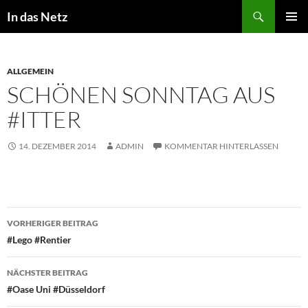
Zum
Suchen
In das Netz
Inhalt
PRIMÄR
springen
MENÜ
ALLGEMEIN
SCHÖNEN SONNTAG AUS
#ITTER
14. DEZEMBER 2014
ADMIN
KOMMENTAR HINTERLASSEN
Beitragsnavigation
VORHERIGER BEITRAG
#Lego #Rentier
NÄCHSTER BEITRAG
#Oase Uni #Düsseldorf