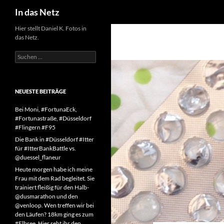
Suchen
In das Netz
Zum
Hier stellt Daniel K. Fotos in
das Netz.
Inhalt
springen
Suchen
nach:
NEUESTE BEITRÄGE
Bei Moni, #FortunaEck,
#Fortunastraße, #Düsseldorf
#Flingern #F95
Die Bank in #Düsseldorf #Itter
für #ItterBankBattle vs.
@duessel_flaneur
Heute morgen habe ich meine
Frau mit dem Rad begleitet. Sie
trainiert fleißig für den Halb-
@dusmarathon und den
@venloop. Wen treffen wir bei
den Läufen? 18km ging es zum
#Elbsee. Hier seht ihr den