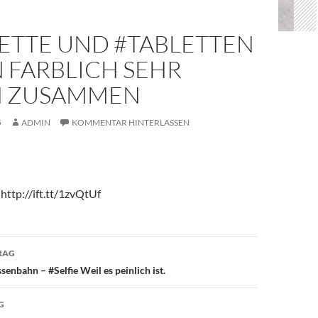
IETTE UND #TABLETTEN
 FARBLICH SEHR
 ZUSAMMEN
5
ADMIN
KOMMENTAR HINTERLASSEN
http://ift.tt/1zvQtUf
avigation
RAG
enbahn – #Selfie Weil es peinlich ist.
G