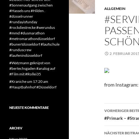
#Sonnenaufgang zwischen
ALLGEMEIN
#Hassels uns #Hilden .
#SERV
#düsselrunner
#rundayisfunday
PASSEN
#rockdiestrecke #werundus
#mmd #dusmarathon
SCHÖN
#metromarathondüsseldorf
#bunertdüsseldorf #laufschule
#runduscrew
2. FEBRUAR 201
#laufenindüsseldorf
#Watzmann geknipst von
#bertechsgaden #analog auf
#Film mit #Rollei35
#Kraniche um 17:20 am
from Instagram: 
#Hauptbahnhof #Düsseldorf
Beitragsn
NEUESTE KOMMENTARE
VORHERIGER BEIT
#Primark – #Strass
ARCHIV
NÄCHSTER BEITRA