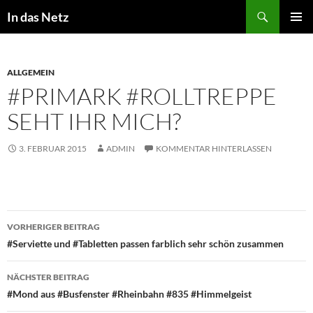
Zum
Suchen
In das Netz
Inhalt
PRIMÄR
springen
MENÜ
ALLGEMEIN
#PRIMARK #ROLLTREPPE
SEHT IHR MICH?
3. FEBRUAR 2015
ADMIN
KOMMENTAR HINTERLASSEN
Beitragsnavigation
VORHERIGER BEITRAG
#Serviette und #Tabletten passen farblich sehr schön zusammen
NÄCHSTER BEITRAG
#Mond aus #Busfenster #Rheinbahn #835 #Himmelgeist