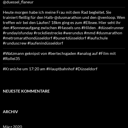
@duessel_flaneur
Heute morgen habe ich meine Frau mit dem Rad begleitet. Sie
trainiert fleißig für den Halb-@dusmarathon und den @venloop. Wen
treffen wir bei den Läufen? 18km ging es zum #Elbsee. Hier seht ihr
den #Sonnenaufgang zwischen #Hassels uns #Hilden . #düsselrunner
#rundayisfunday #rockdiestrecke #werundus #mmd #dusmarathon
#metromarathondüsseldorf #bunertdüsseldorf #laufschule
#runduscrew #laufenindüsseldorf
#Watzmann geknipst von #bertechsgaden #analog auf #Film mit
#Rollei35
#Kraniche um 17:20 am #Hauptbahnhof #Düsseldorf
NEUESTE KOMMENTARE
ARCHIV
März 2020